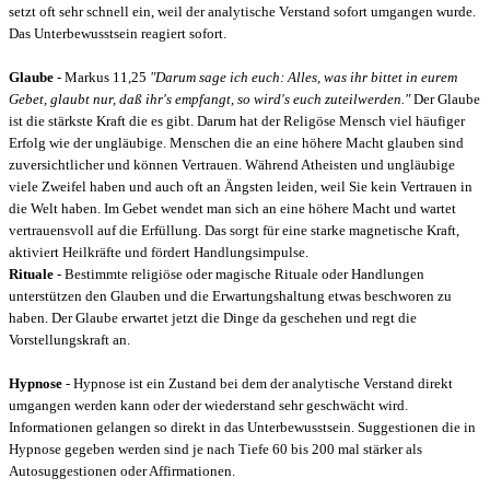
setzt oft sehr schnell ein, weil der analytische Verstand sofort umgangen wurde.
Das Unterbewusstsein reagiert sofort.
Glaube
- Markus 11,25
"Darum sage ich euch: Alles, was ihr bittet in eurem
Gebet, glaubt nur, daß ihr's empfangt, so wird's euch zuteilwerden."
Der Glaube
ist die stärkste Kraft die es gibt. Darum hat der Religöse Mensch viel häufiger
Erfolg wie der ungläubige. Menschen die an eine höhere Macht glauben sind
zuversichtlicher und können Vertrauen. Während Atheisten und ungläubige
viele Zweifel haben und auch oft an Ängsten leiden, weil Sie kein Vertrauen in
die Welt haben. Im Gebet wendet man sich an eine höhere Macht und wartet
vertrauensvoll auf die Erfüllung. Das sorgt für eine starke magnetische Kraft,
aktiviert Heilkräfte und fördert Handlungsimpulse.
Rituale
- Bestimmte religiöse oder magische Rituale oder Handlungen
unterstützen den Glauben und die Erwartungshaltung etwas beschworen zu
haben. Der Glaube erwartet jetzt die Dinge da geschehen und regt die
Vorstellungskraft an.
Hypnose
- Hypnose ist ein Zustand bei dem der analytische Verstand direkt
umgangen werden kann oder der wiederstand sehr geschwächt wird.
Informationen gelangen so direkt in das Unterbewusstsein. Suggestionen die in
Hypnose gegeben werden sind je nach Tiefe 60 bis 200 mal stärker als
Autosuggestionen oder Affirmationen.